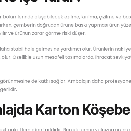
bölümlerinde oluşabilecek ezilme, kırılma, çizilme ve baskı
lırken, çemberin doğrudan ürüne baskı yapması ürün yüze
ılır ve ürünün zarar görme riski düşer.
aha stabil hale gelmesine yardımcı olur. Ürünlerin nakliye
ur. Özellikle uzun mesafeli taşımalarda, ihracat sevkiyatl
görünmesine de katkı sağlar. Ambalajın daha profesyonel
erlidir.
lajda Karton Köşebe
k basit paketlemeden farklıdır. Burada amaç yalnızca ürün