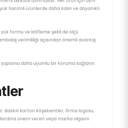
temi dikkate alınmalıdır. Her ürün için aynı
üyük hacimli ürünlerde daha kalın ve dayanıklı
 yük formu ve istifleme şekli de ölçü
 ambalaj verimliliği açısından önemli avantaj
 yapısına daha uyumlu bir koruma sağlanır.
tler
 Baskılı karton köşebentler, firma logosu,
standardına önem veren veya marka algısını