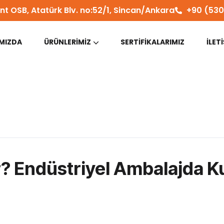
nt OSB, Atatürk Blv. no:52/1, Sincan/Ankara
+90 (530
MIZDA
ÜRÜNLERIMIZ
SERTIFIKALARIMIZ
İLET
? Endüstriyel Ambalajda Ku